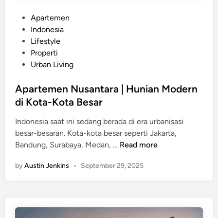
I
p
n
P
Apartemen
l
d
o
Indonesia
o
o
s
Lifestyle
r
n
t
Properti
a
e
e
Urban Living
s
s
d
i
i
i
Apartemen Nusantara | Hunian Modern
A
a
n
di Kota-Kota Besar
p
a
Indonesia saat ini sedang berada di era urbanisasi
r
besar-besaran. Kota-kota besar seperti Jakarta,
t
A
Bandung, Surabaya, Medan, …
Read more
e
p
m
by
Austin Jenkins
•
September 29, 2025
a
e
r
n
t
,
e
F
m