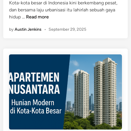
Kota-kota besar di Indonesia kini berkembang pesat,
s
dan bersama laju urbanisasi itu lahirlah sebuah gaya
p
U
hidup …
Read more
i
r
r
by
Austin Jenkins
•
September 29, 2025
b
a
a
s
n
i
L
A
i
p
v
a
i
r
n
t
g
e
I
m
D
e
|
n
E
d
k
i
s