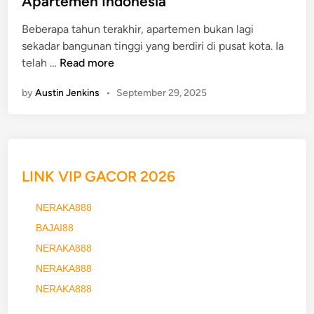
Apartemen Indonesia
M
o
Beberapa tahun terakhir, apartemen bukan lagi
d
sekadar bangunan tinggi yang berdiri di pusat kota. Ia
e
L
telah …
Read more
r
i
n
by
Austin Jenkins
•
September 29, 2025
v
d
i
i
n
K
g
o
i
t
LINK VIP GACOR 2026
n
a
t
-
NERAKA888
h
K
BAJAI88
e
o
S
NERAKA888
t
k
a
NERAKA888
y
B
NERAKA888
|
e