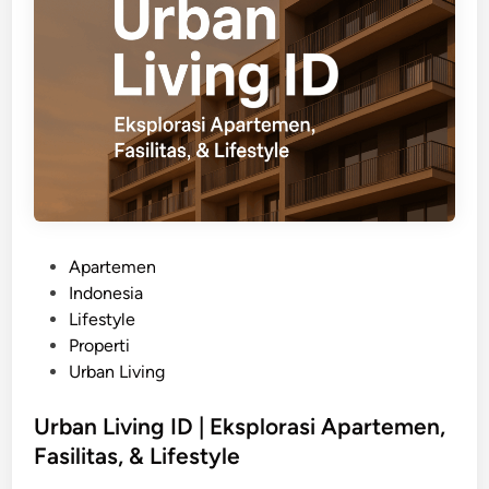
k
|
C
e
r
i
t
a
,
R
P
Apartemen
e
o
Indonesia
v
s
Lifestyle
i
t
Properti
e
e
Urban Living
w
d
,
i
Urban Living ID | Eksplorasi Apartemen,
&
n
Fasilitas, & Lifestyle
I
n