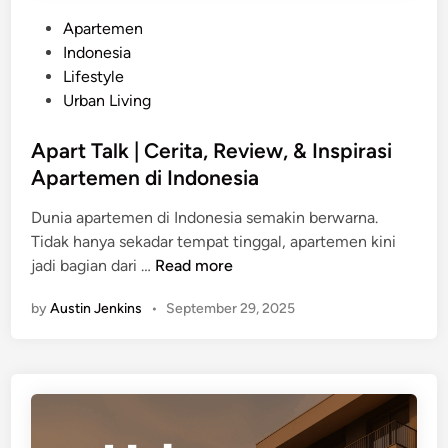
P
Apartemen
o
Indonesia
s
Lifestyle
t
Urban Living
e
d
Apart Talk | Cerita, Review, & Inspirasi
i
Apartemen di Indonesia
n
Dunia apartemen di Indonesia semakin berwarna.
Tidak hanya sekadar tempat tinggal, apartemen kini
A
jadi bagian dari …
Read more
p
by
Austin Jenkins
•
September 29, 2025
a
r
t
T
a
l