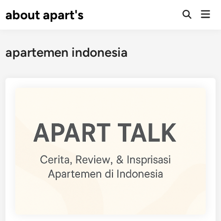
Skip
about apart's
Mai
to
Men
content
apartemen indonesia