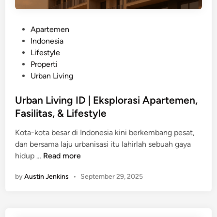
I
a
n
|
d
P
Apartemen
D
o
o
Indonesia
a
n
s
Lifestyle
r
e
t
Properti
i
s
e
Urban Living
H
i
d
u
a
i
Urban Living ID | Eksplorasi Apartemen,
n
n
Fasilitas, & Lifestyle
i
a
Kota-kota besar di Indonesia kini berkembang pesat,
n
dan bersama laju urbanisasi itu lahirlah sebuah gaya
M
U
hidup …
Read more
e
r
w
by
Austin Jenkins
•
September 29, 2025
b
a
a
h
n
H
L