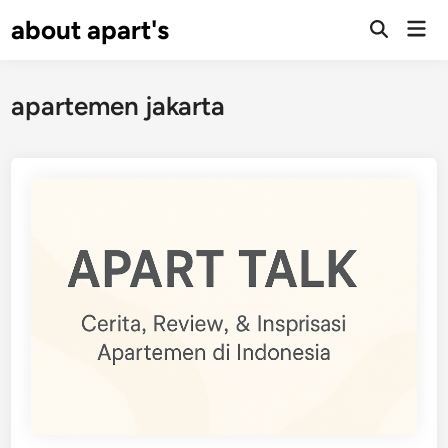
Skip
about apart's
Mai
to
Men
content
apartemen jakarta