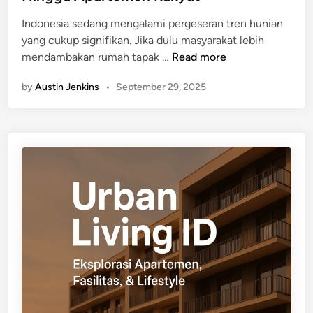
s
Indonesia sedang mengalami pergeseran tren hunian
p
yang cukup signifikan. Jika dulu masyarakat lebih
i
H
mendambakan rumah tapak …
Read more
r
i
a
by
Austin Jenkins
•
September 29, 2025
g
s
h
i
r
A
i
p
s
a
e
r
I
t
n
e
d
m
o
e
n
n
e
d
s
i
i