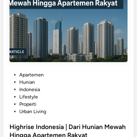
k
|
C
e
r
i
t
a
,
R
P
Apartemen
e
o
Hunian
v
s
Indonesia
i
t
Lifestyle
e
e
Properti
w
d
Urban Living
,
i
&
n
Highrise Indonesia | Dari Hunian Mewah
I
Hingga Apartemen Rakyat
n