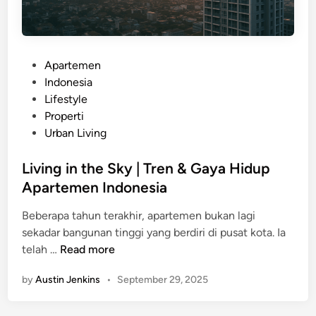
t
,
a
&
r
L
a
i
P
Apartemen
|
f
o
Indonesia
H
e
s
Lifestyle
u
s
t
Properti
n
t
e
Urban Living
i
y
d
a
l
i
Living in the Sky | Tren & Gaya Hidup
n
e
n
Apartemen Indonesia
M
o
Beberapa tahun terakhir, apartemen bukan lagi
d
sekadar bangunan tinggi yang berdiri di pusat kota. Ia
e
L
telah …
Read more
r
i
n
by
Austin Jenkins
•
September 29, 2025
v
d
i
i