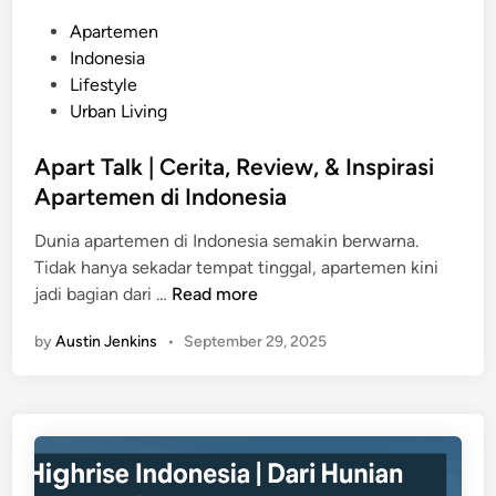
P
Apartemen
o
Indonesia
s
Lifestyle
t
Urban Living
e
d
Apart Talk | Cerita, Review, & Inspirasi
i
Apartemen di Indonesia
n
Dunia apartemen di Indonesia semakin berwarna.
Tidak hanya sekadar tempat tinggal, apartemen kini
A
jadi bagian dari …
Read more
p
by
Austin Jenkins
•
September 29, 2025
a
r
t
T
a
l