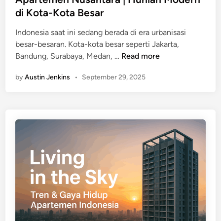
A
t
n
di Kota-Kota Besar
p
a
Indonesia saat ini sedang berada di era urbanisasi
r
besar-besaran. Kota-kota besar seperti Jakarta,
t
A
Bandung, Surabaya, Medan, …
Read more
e
p
m
by
Austin Jenkins
•
September 29, 2025
a
e
r
n
t
,
e
F
m
a
e
s
n
i
N
l
u
i
s
t
a
a
n
s